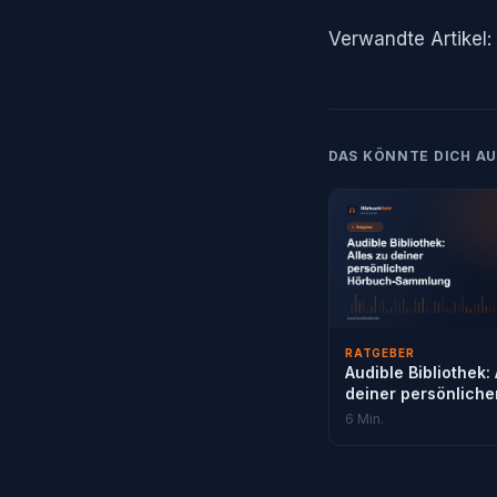
Verwandte Artikel:
DAS KÖNNTE DICH AU
RATGEBER
Audible Bibliothek: 
deiner persönliche
Hörbuch-Sammlun
6 Min.