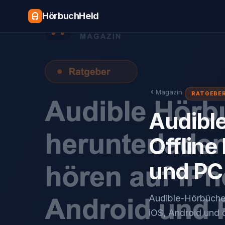
HörbuchHeld
Magazin
RATGEBE
Audibl
Offline
und PC
Audible-Hörbücher
iOS, Android und d