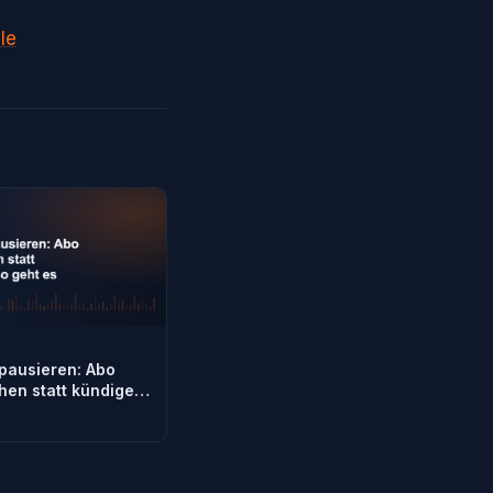
le
pausieren: Abo
hen statt kündigen
es