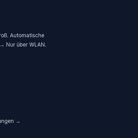
roß. Automatische
 → Nur über WLAN.
llungen →