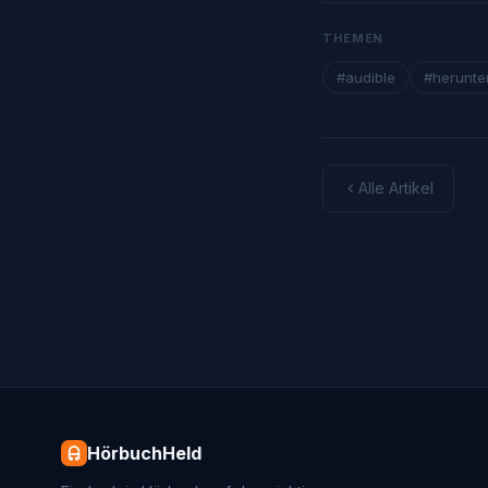
THEMEN
#audible
#herunte
Alle Artikel
HörbuchHeld