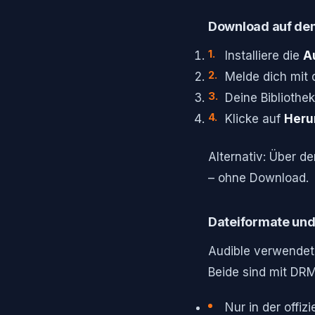
Download auf de
Installiere die
A
Melde dich mit
Deine Bibliothe
Klicke auf
Heru
Alternativ: Über d
– ohne Download.
Dateiformate und
Audible verwendet
Beide sind mit DR
Nur in der offi