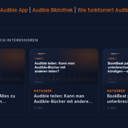
Audible App
|
Audible Bibliothek
|
Wie funktioniert Audib
CH INTERESSIEREN
RATGEBER
RATGEBER
Alles zu
Audible teilen: Kann man
BookBeat 
n
Audible-Bücher mit anderen
unterbrec
g
teilen?
– so geht 
5 Min.
4 Min.