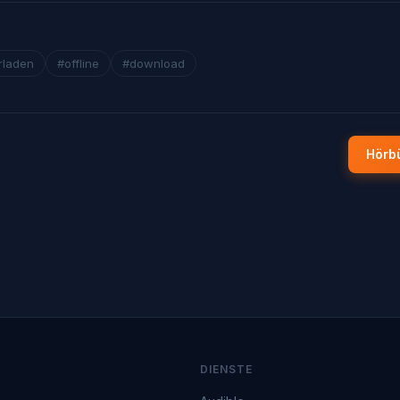
rladen
#offline
#download
Hörb
DIENSTE