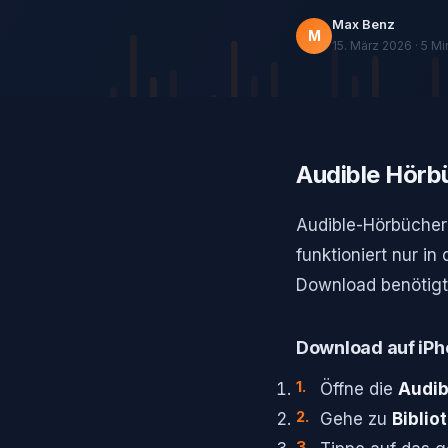
Max Benz
M
15. März 2026 · 5 Mi
Audible Hörbü
Audible-Hörbücher
funktioniert nur in
Download benötigt,
Download auf iPh
Öffne die
Audib
Gehe zu
Biblio