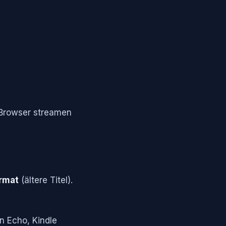
m Browser streamen
rmat
(ältere Titel).
n Echo, Kindle