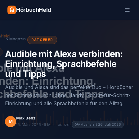
HörbuchHeld
Magazin
RATGEBER
Audible mit Alexa verbinden:
Einrichtung, Sprachbefehle
und Tipps
Audible und Alexa sind das perfekte Duo – Hörbücher
per Stimme steuern, ohne Handy. Schritt-für-Schritt-
Einrichtung und alle Sprachbefehle für den Alltag.
Max Benz
M
15. März 2026 · 6 Min. Lesezeit
Aktualisiert 26. Juli 2026