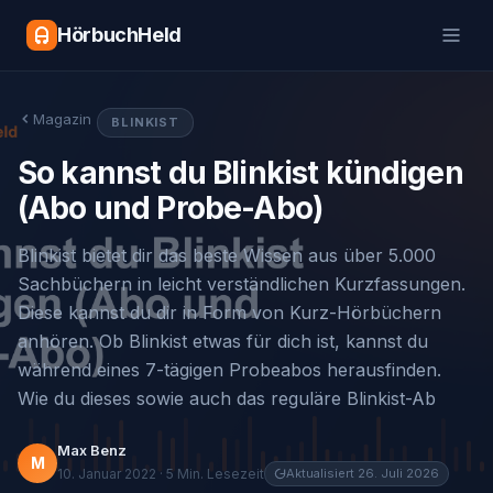
HörbuchHeld
Magazin
BLINKIST
So kannst du Blinkist kündigen
(Abo und Probe-Abo)
Blinkist bietet dir das beste Wissen aus über 5.000
Sachbüchern in leicht verständlichen Kurzfassungen.
Diese kannst du dir in Form von Kurz-Hörbüchern
anhören. Ob Blinkist etwas für dich ist, kannst du
während eines 7-tägigen Probeabos herausfinden.
Wie du dieses sowie auch das reguläre Blinkist-Ab
Max Benz
M
10. Januar 2022 · 5 Min. Lesezeit
Aktualisiert 26. Juli 2026