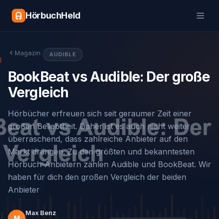
HörbuchHeld
Magazin
AUDIBLE
BookBeat vs Audible: Der große
Vergleich
Hörbücher erfreuen sich seit geraumer Zeit einer
großen Beliebtheit. Daher ist es auch nicht weiter
überraschend, dass zahlreiche Anbieter auf den
Markt drängen. Zu den größten und bekanntesten
Hörbuch-Anbietern zählen Audible und BookBeat. Wir
haben für dich den großen Vergleich der beiden
Anbieter
Max Benz
M