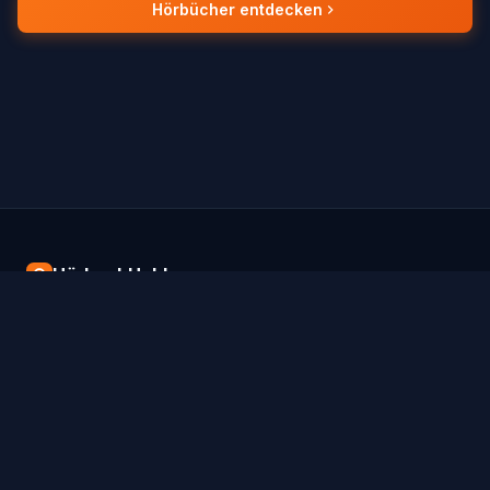
Hörbücher entdecken
HörbuchHeld
Finde dein Hörbuch auf dem richtigen
Streaming-Dienst.
DIENSTE
GENRES
Audible
Ratgeber
Spotify
Roman