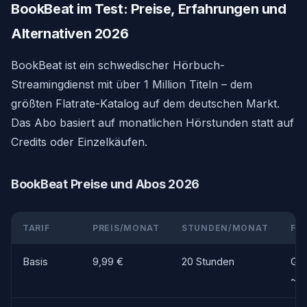
BookBeat im Test: Preise, Erfahrungen und
Alternativen 2026
BookBeat ist ein schwedischer Hörbuch-
Streamingdienst mit über 1 Million Titeln – dem
größten Flatrate-Katalog auf dem deutschen Markt.
Das Abo basiert auf monatlichen Hörstunden statt auf
Credits oder Einzelkäufen.
BookBeat Preise und Abos 2026
TARIF
PREIS/MONAT
STUNDEN/MONAT
FÜ
Basis
9,99 €
20 Stunden
Gel
~2 