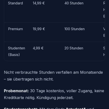
Standard
14,99 €
40 Stunden
Re
Hör
Bü
Premium
19,99 €
100 Stunden
Vie
Bü
Studenten
4,99 €
20 Stunden
Stu
(Basis)
Hoc
Nicht verbrauchte Stunden verfallen am Monatsende
– sie übertragen sich nicht.
Probemonat:
30 Tage kostenlos, voller Zugang, keine
Kreditkarte nötig. Kündigung jederzeit.