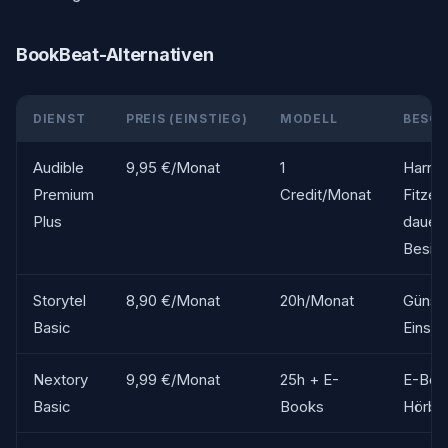
BookBeat-Alternativen
DIENST
PREIS (EINSTIEG)
MODELL
BESON
Audible
9,95 €/Monat
1
Harry 
Premium
Credit/Monat
Fitzek
Plus
dauerh
Besitz
Storytel
8,90 €/Monat
20h/Monat
Günsti
Basic
Einsti
Nextory
9,99 €/Monat
25h + E-
E-Boo
Basic
Books
Hörbü