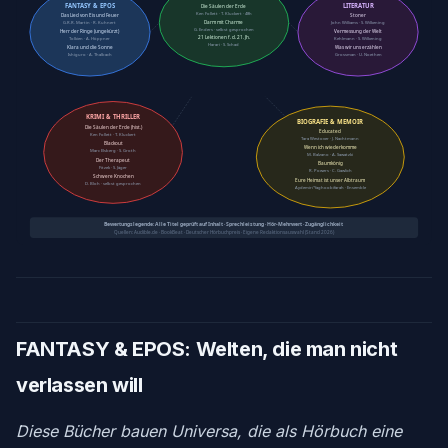
FANTASY & EPOS
LITERATUR
Die Säulen der Erde
Ken Follett · T. Kluckert · 48h
Das Lied von Eis und Feuer
Stoner
Darm mit Charme
G.R.R. Martin · R. Kuhnert
John Williams · S. Wilkening
G. Enders · selbst gesprochen
Herr der Ringe (ungekürzt)
Vermessung der Welt
21 Lektionen f. d. 21. Jh.
Tolkien · A. Höppner
Kehlmann · S. Wilkening
Harari · S. Schad
Klara und die Sonne
Was wir uns erzählen
Ishiguro · A. Thalbach
Grossman · U. Noethen
KRIMI & THRILLER
BIOGRAFIE & MEMOIR
Die Säulen der Erde (hist.)
Educated
Ken Follett · T. Kluckert
Tara Westover · J. Nachtmann
Blackout
Wenn ich wiederkomme
Marc Elsberg · S. Groth
M. Balzano · A. Sawatzki
Der Therapeut
Baumkönig
Fitzek · S. Jäger
R. Powers · C. Gawlich
Schwere Knochen
Eure Heimat ist unser Albtraum
D. Bloh · selbst gesprochen
Aydemir/Yaghoobifarah · Ensemble
Bewertungslegende: Alle Titel geprüft auf Inhalt · Sprechleistung · Hör-Mehrwert · Zugänglichkeit
Quellen: Audible.de · BookBeat · Deutscher Hörbuchpreis · Eigene Redaktionsauswahl (Stand 2026)
FANTASY & EPOS: Welten, die man nicht
verlassen will
Diese Bücher bauen Universa, die als Hörbuch eine