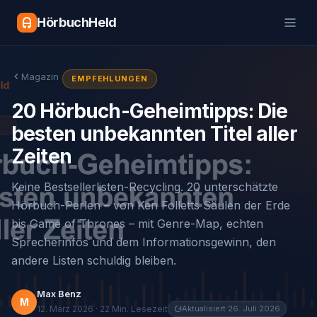
HörbuchHeld
Magazin
EMPFEHLUNGEN
20 Hörbuch-Geheimtipps: Die
besten unbekannten Titel aller
Zeiten
Keine Bestsellerlisten-Recycling. 20 unterschätzte
Hörbuch-Perlen – von Ken Folletts Säulen der Erde
bis Game of Thrones – mit Genre-Map, echten
Sprecherinfos und dem Informationsgewinn, den
andere Listen schuldig bleiben.
Max Benz
M
12. März 2026 · 22 Min. Lesezeit
Aktualisiert 26. Juli 2026