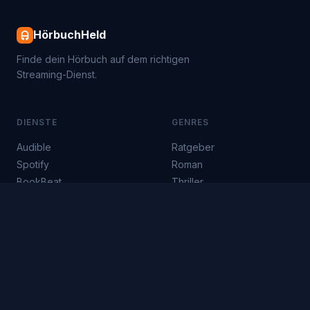
HörbuchHeld
Finde dein Hörbuch auf dem richtigen
Streaming-Dienst.
DIENSTE
GENRES
Audible
Ratgeber
Spotify
Roman
BookBeat
Thriller
Nextory
Fantasy
Storytel
Krimi
Skoobe
Klassiker
Diese Website enthält Partnerlinks zu Amazon und Audible.
Als Amazon-Partner verdienen wir an qualifizierten Käufen –