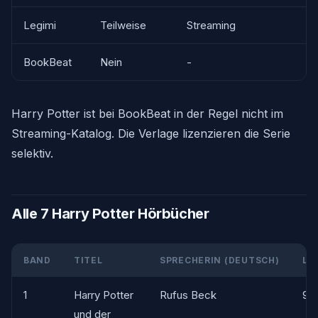
Legimi
Teilweise
Streaming
BookBeat
Nein
-
Harry Potter ist bei BookBeat in der Regel nicht im
Streaming-Katalog. Die Verlage lizenzieren die Serie
selektiv.
Alle 7 Harry Potter Hörbücher
BAND
TITEL
SPRECHERIN (DEUTSCH)
LA
1
Harry Potter
Rufus Beck
9h
und der