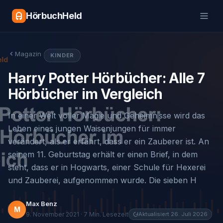
HörbuchHeld
Magazin
KINDER
Harry Potter Hörbücher: Alle 7
Hörbücher im Vergleich
In einer Welt voller Magie und Geheimnisse wird das
Leben eines jungen Waisenjungen für immer
verändert, als er erfährt, dass er ein Zauberer ist. An
seinem 11. Geburtstag erhält er einen Brief, in dem
steht, dass er in Hogwarts, einer Schule für Hexerei
und Zauberei, aufgenommen wurde. Die sieben H
Max Benz
M
9. November 2021 · 7 Min. Lesezeit
Aktualisiert 26. Juli 2026