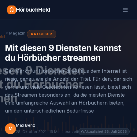
HörbuchHeld
Magazin
RATGEBER
Mit diesen 9 Diensten kannst
du Hörbücher streamen
Der Markt für Hörbücher direkt aus dem Internet ist
riesig, genau wie die Anzahl der Titel. Für den, der sich
gerne und viele Geschichten vorlesen lässt, bietet sich
das Streamen besonders an, da die meisten Dienste
eine umfangreiche Auswahl an Hörbüchern bieten,
um den unterschiedlichen Bedürfnisse
Max Benz
M
28. Oktober 2021 · 19 Min. Lesezeit
Aktualisiert 26. Juli 2026