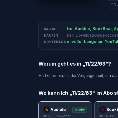
Go
bei
Audible, BookBeat, Sp
IM ABO
kein Download-Angebot ge
KAUFEN
in voller Länge auf YouT
KOSTENLOS
Worum geht es in „
11/22/63
"?
Ein Lehrer reist in die Vergangenheit, um da
Wo kann ich „
11/22/63
" im Abo 
Audible
Book
A
B
Im Abo
ab
9,95
€/Monat
ab
14,99
€/