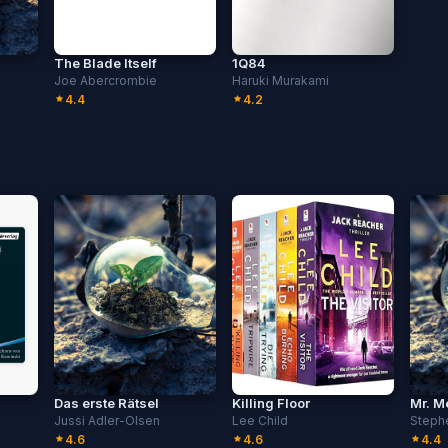
The Blade Itself
1Q84
Joe Abercrombie
Haruki Murakami
4.4
4.2
Das erste Rätsel
Killing Floor
Mr. M
Jussi Adler-Olsen
Lee Child
Steph
4.6
4.6
4.4