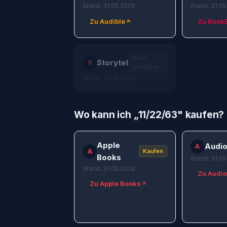
Stand: 31.05.2026
Stand: 31.0
Zu Audible
Zu Book
Nicht
Storytel
S
verfügbar
Stand: 31.05.2026
Wo kann ich „
11/22/63
" kaufen?
Apple
Audio
A
A
Kaufen
Books
Stand: 31.0
Stand: 31.05.2026
Zu Audio
Zu Apple Books