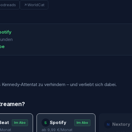
odreads
WorldCat
otify
funden
ube
s Kennedy-Attentat zu verhindern – und verliebt sich dabei.
streamen?
Beat
Spotify
S
Im Abo
Im Abo
Nextory
N
Monat
ab
9,99
€/Monat