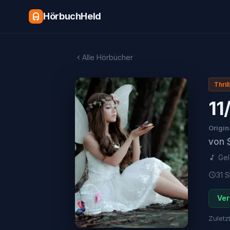
HörbuchHeld
Alle Hörbücher
Thril
11
Origin
von
Ge
31 S
Ver
Zuletzt