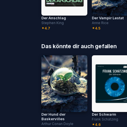
Der Anschlag
Der Vampir Lestat
Stephen King
Anne Rice
4.7
4.5
Das könnte dir auch gefallen
Der Hund der
Der Schwarm
Baskervilles
Frank Schätzing
Arthur Conan Doyle
4.6