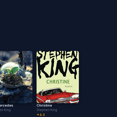
ercedes
Christine
en King
Stephen King
4.3