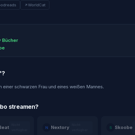
odreads
WorldCat
y Bücher
ube
"?
n einer schwarzen Frau und eines weißen Mannes.
Abo streamen?
Nicht
Nicht
Beat
Nextory
Skoobe
N
S
verfügbar
verfügbar