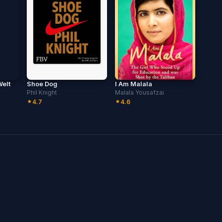
Welt
Shoe Dog
I Am Malala
Phil Knight
Malala Yousafzai
4.7
4.6