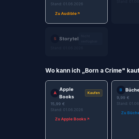
Stand: 01.0
Stand: 01.06.2026
Zu Audible
Nicht
Storytel
S
verfügbar
Stand: 01.06.2026
Wo kann ich „
Born a Crime
" kau
Apple
Büche
B
A
Kaufen
Books
9,99
€
15,99
€
Stand: 01.0
Stand: 01.06.2026
Zu Büche
Zu Apple Books