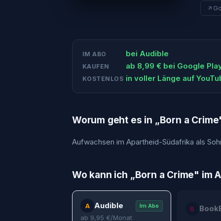
Go
bei
Audible
IM ABO
ab
8,99
€ bei
Google Pla
KAUFEN
in voller Länge auf YouT
KOSTENLOS
Worum geht es in „
Born a Crime
Aufwachsen im Apartheid-Südafrika als Soh
Wo kann ich „
Born a Crime
" im 
Audible
A
Im Abo
Book
B
ab
9,95
€/Monat