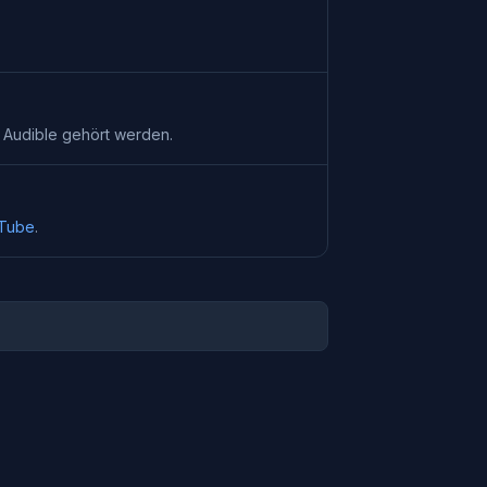
i
Audible
gehört werden.
uTube
.