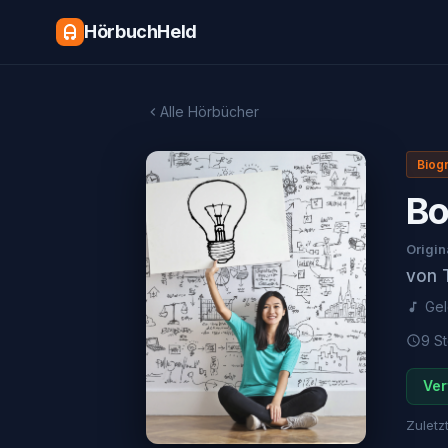
HörbuchHeld
Alle Hörbücher
Biogr
Bo
Origin
von
Ge
9 St
Ver
Zuletzt