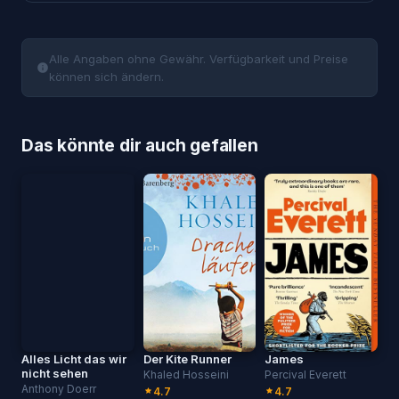
Alle Angaben ohne Gewähr. Verfügbarkeit und Preise
können sich ändern.
Das könnte dir auch gefallen
Alles Licht das wir
Der Kite Runner
James
nicht sehen
Khaled Hosseini
Percival Everett
Anthony Doerr
4.7
4.7