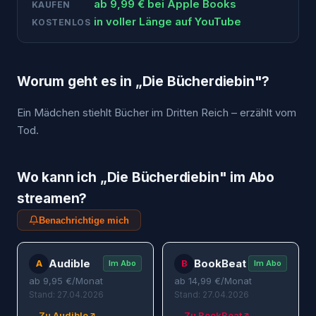
ab
9,99
€ bei
Apple Books
KAUFEN
in voller Länge auf YouTube
KOSTENLOS
Worum geht es in „
Die Bücherdiebin
"?
Ein Mädchen stiehlt Bücher im Dritten Reich – erzählt vom
Tod.
Wo kann ich „
Die Bücherdiebin
" im Abo
streamen?
Benachrichtige mich
Audible
BookBeat
A
B
Im Abo
Im Abo
ab
9,95
€/Monat
ab
14,99
€/Monat
Stand: 27.04.2026
Stand: 27.04.2026
Zu Audible
Zu BookBeat