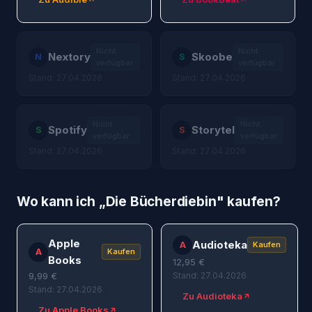
Nicht
Nicht
Nextory
Skoobe
N
S
verfügbar
verfügbar
Stand: 27.04.2026
Stand: 27.04.2026
Nicht
Nicht
Spotify
Storytel
S
S
verfügbar
verfügbar
Stand: 27.04.2026
Stand: 27.04.2026
Wo kann ich „
Die Bücherdiebin
" kaufen?
Apple
Audioteka
A
Kaufen
A
Kaufen
Books
12,95
€
9,99
€
Stand: 27.04.2026
Stand: 27.04.2026
Zu Audioteka
Zu Apple Books