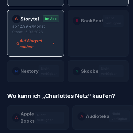
Storytel
Nicht
S
Im Abo
BookBeat
B
verfügbar
ab
12,99
€/Monat
Stand: 15.03.2026
Auf Storytel
suchen
Nicht
Nicht
Nextory
Skoobe
N
S
verfügbar
verfügbar
Wo kann ich „
Charlottes Netz
" kaufen?
Apple
Nicht
Nicht
Audioteka
A
A
verfügbar
verfügbar
Books