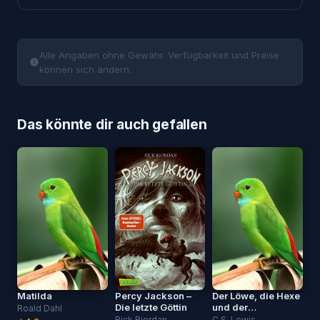
Alle Angaben ohne Gewähr. Verfügbarkeit und Preise
können sich ändern.
Das könnte dir auch gefallen
Matilda
Percy Jackson –
Der Löwe, die Hexe
Die letzte Göttin
und der
Roald Dahl
Kleiderschrank
Rick Riordan
C.S. Lewis