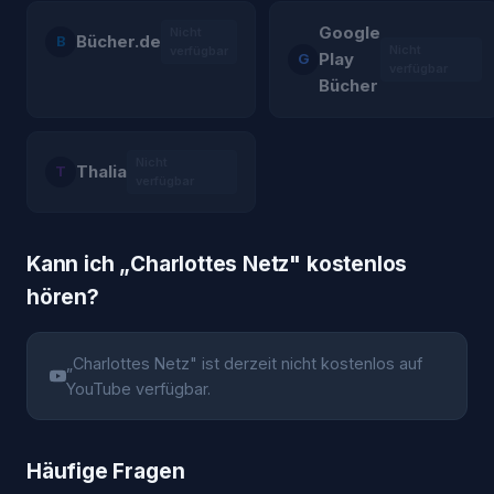
Google
Nicht
Bücher.de
B
Nicht
verfügbar
Play
G
verfügbar
Bücher
Nicht
Thalia
T
verfügbar
Kann ich „
Charlottes Netz
" kostenlos
hören?
„
Charlottes Netz
" ist derzeit nicht kostenlos auf
YouTube verfügbar.
Häufige Fragen