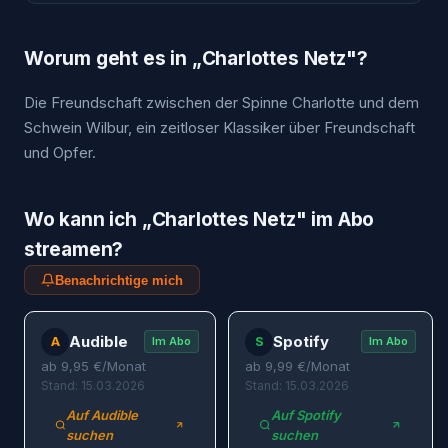
Worum geht es in „
Charlottes Netz
"?
Die Freundschaft zwischen der Spinne Charlotte und dem
Schwein Wilbur, ein zeitloser Klassiker über Freundschaft
und Opfer.
Wo kann ich „
Charlottes Netz
" im Abo
streamen?
Benachrichtige mich
Audible
Spotify
A
S
Im Abo
Im Abo
ab
9,95
€/Monat
ab
9,99
€/Monat
Stand: 15.03.2026
Stand: 15.03.2026
Auf Audible
Auf Spotify
suchen
suchen