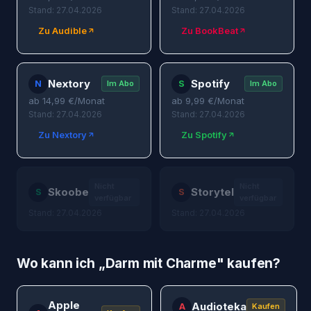
Stand: 27.04.2026
Stand: 27.04.2026
Zu Audible
Zu BookBeat
Nextory
Spotify
N
S
Im Abo
Im Abo
ab
14,99
€/Monat
ab
9,99
€/Monat
Stand: 27.04.2026
Stand: 27.04.2026
Zu Nextory
Zu Spotify
Nicht
Nicht
Skoobe
Storytel
S
S
verfügbar
verfügbar
Stand: 27.04.2026
Stand: 27.04.2026
Wo kann ich „
Darm mit Charme
" kaufen?
Apple
Audioteka
A
Kaufen