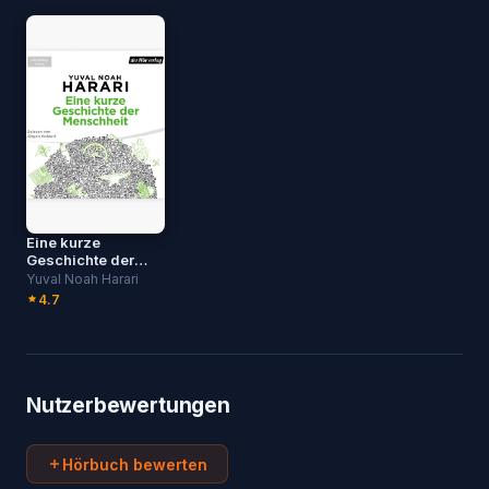
Eine kurze
Geschichte der
Menschheit
Yuval Noah Harari
4.7
Nutzerbewertungen
Hörbuch bewerten