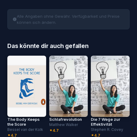
Alle Angaben ohne Gewähr. Verfügbarkeit und Preise
können sich ändern.
Das könnte dir auch gefallen
The Body Keeps
Schlafrevolution
Die 7 Wege zur
the Score
Effektivität
Matthew Walker
Bessel van der Kolk
Stephen R. Covey
4.7
4.7
4.7