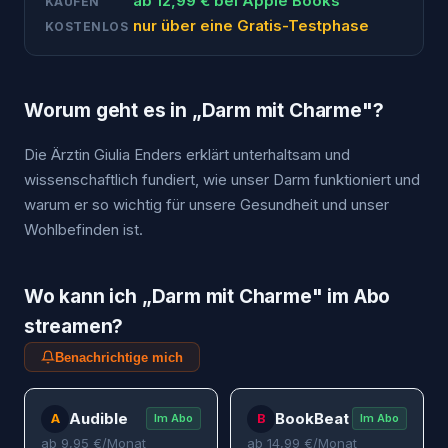
ab
12,99
€ bei
Apple Books
KAUFEN
nur über eine Gratis-Testphase
KOSTENLOS
Worum geht es in „
Darm mit Charme
"?
Die Ärztin Giulia Enders erklärt unterhaltsam und
wissenschaftlich fundiert, wie unser Darm funktioniert und
warum er so wichtig für unsere Gesundheit und unser
Wohlbefinden ist.
Wo kann ich „
Darm mit Charme
" im Abo
streamen?
Benachrichtige mich
Audible
BookBeat
A
B
Im Abo
Im Abo
ab
9,95
€/Monat
ab
14,99
€/Monat