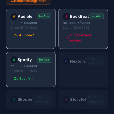
Benachrichtige mich
Audible
BookBeat
A
B
Im Abo
Im Abo
ab
9,95
€/Monat
ab
14,99
€/Monat
Stand: 15.03.2026
Stand: 15.03.2026
Zu Audible
Auf BookBeat
suchen
Spotify
Nicht
S
Im Abo
Nextory
N
verfügbar
ab
9,99
€/Monat
Stand: 15.03.2026
Zu Spotify
Nicht
Nicht
Skoobe
Storytel
S
S
verfügbar
verfügbar