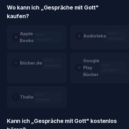
Wo kann ich „
Gespräche mit Gott
"
kaufen?
Apple
Nicht
Nicht
Audioteka
A
A
verfügbar
verfügbar
Books
Google
Nicht
Bücher.de
B
Nicht
verfügbar
Play
G
verfügbar
Bücher
Nicht
Thalia
T
verfügbar
Kann ich „
Gespräche mit Gott
" kostenlos