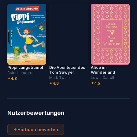
Pippi Langstrumpf
Die Abenteuer des
Alice im
Tom Sawyer
Wunderland
Astrid Lindgren
Mark Twain
Lewis Carroll
4.8
4.6
4.5
Nutzerbewertungen
Hörbuch bewerten