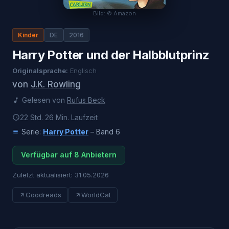
Bild: © Amazon
Kinder
DE
2016
Harry Potter und der Halbblutprinz
Originalsprache:
Englisch
von
J.K. Rowling
Gelesen von
Rufus Beck
22 Std. 26 Min.
Laufzeit
Serie:
Harry Potter
– Band
6
Verfügbar auf 8 Anbietern
Zuletzt aktualisiert:
31.05.2026
Goodreads
WorldCat