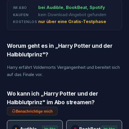
bei
Audible, BookBeat, Spotify
IM ABO
kein Download-Angebot gefunden
KAUFEN
nur über eine Gratis-Testphase
KOSTENLOS
Worum geht es in „
Harry Potter und der
Halbblutprinz
"?
Harry erfährt Voldemorts Vergangenheit und bereitet sich
auf das Finale vor.
Wo kann ich „
Harry Potter und der
Halbblutprinz
" im Abo streamen?
Benachrichtige mich
Audible
BookBeat
A
B
Im Abo
Im Abo