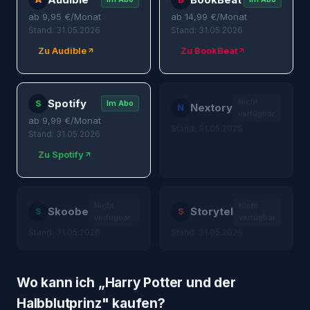
ab
9,95
€/Monat
ab
14,99
€/Monat
Stand: 31.05.2026
Stand: 31.05.2026
Zu Audible
Zu BookBeat
Spotify
Nicht
S
Im Abo
Nextory
N
verfügbar
ab
9,99
€/Monat
Stand: 31.05.2026
Stand: 31.05.2026
Zu Spotify
Nicht
Nicht
Skoobe
Storytel
S
S
verfügbar
verfügbar
Stand: 31.05.2026
Stand: 31.05.2026
Wo kann ich „
Harry Potter und der
Halbblutprinz
" kaufen?