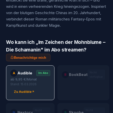
entdeckt sie eine uralte, gefährliche Kraft in sich – und
wird in einen verheerenden Krieg hineingezogen. Inspiriert
von der blutigen Geschichte Chinas im 20. Jahrhundert,
verbindet dieser Roman militärisches Fantasy-Epos mit
Kampfkunst und dunkler Magie.
Wo kann ich „
Im Zeichen der Mohnblume –
Die Schamanin
" im Abo streamen?
Benachrichtige mich
Audible
Nicht
A
Im Abo
BookBeat
B
verfügbar
ab
9,95
€/Monat
Stand: 15.03.2026
Zu Audible
Nicht
Nicht
Nextory
Skoobe
N
S