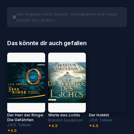
Alle Angaben ohne Gewähr. Verfügbarkeit und Preise
können sich ändern.
Das könnte dir auch gefallen
Der Herr der Ringe:
Worte des Lichts
Der Hobbit
Die Gefährten
Brandon Sanderson
J.R.R. Tolkien
J.R.R. Tolkien
4.9
4.9
4.9