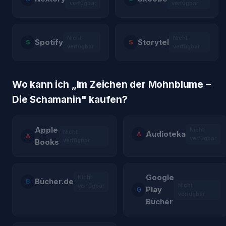
verfügbar
verfügbar
Nicht
Nicht
Spotify
Storytel
S
S
verfügbar
verfügbar
Wo kann ich „
Im Zeichen der Mohnblume –
Die Schamanin
" kaufen?
Apple
Nicht
Nicht
Audioteka
A
A
verfügbar
verfügbar
Books
Google
Nicht
Bücher.de
B
Nicht
verfügbar
Play
G
verfügbar
Bücher