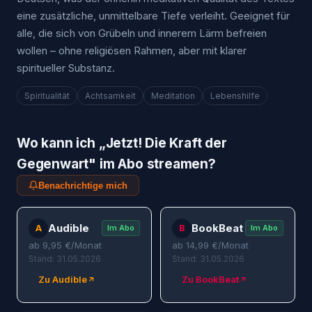
eine zusätzliche, unmittelbare Tiefe verleiht. Geeignet für
alle, die sich von Grübeln und innerem Lärm befreien
wollen – ohne religiösen Rahmen, aber mit klarer
spiritueller Substanz.
Spiritualität
Achtsamkeit
Meditation
Lebenshilfe
Wo kann ich „
Jetzt! Die Kraft der
Gegenwart
" im Abo streamen?
Benachrichtige mich
Audible
BookBeat
A
B
Im Abo
Im Abo
ab
9,95
€/Monat
ab
14,99
€/Monat
Stand: 31.05.2026
Stand: 31.05.2026
Zu Audible
Zu BookBeat