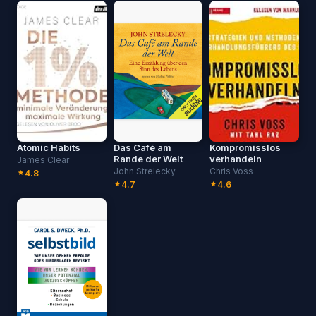
Atomic Habits
Das Café am
Kompromisslos
Rande der Welt
verhandeln
James Clear
John Strelecky
Chris Voss
4.8
4.7
4.6