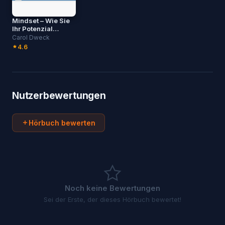
Mindset – Wie Sie
Ihr Potenzial
nutzen
Carol Dweck
4.6
Nutzerbewertungen
Hörbuch bewerten
Noch keine Bewertungen
Sei der Erste, der dieses Hörbuch bewertet!