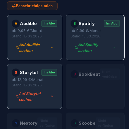
Benachrichtige mich
Audible
Spotify
A
S
Im Abo
Im Abo
ab
9,95
€/Monat
ab
9,99
€/Monat
Stand: 15.03.2026
Stand: 15.03.2026
Auf Audible
Auf Spotify
suchen
suchen
Storytel
Nicht
S
Im Abo
BookBeat
B
verfügbar
ab
12,99
€/Monat
Stand: 15.03.2026
Auf Storytel
suchen
Nicht
Nicht
Nextory
Skoobe
N
S
verfügbar
verfügbar