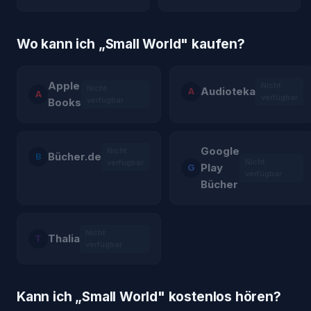
Wo kann ich „
Small World
" kaufen?
Apple
Nicht
Nicht
Audioteka
A
A
verfügbar
verfügbar
Books
Google
Nicht
Bücher.de
B
Nicht
verfügbar
Play
G
verfügbar
Bücher
Nicht
Thalia
T
verfügbar
Kann ich „
Small World
" kostenlos hören?