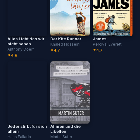
Alles Licht das wir
Der Kite Runner
James
nicht sehen
Khaled Hosseini
Percival Everett
Anthony Doerr
4.7
4.7
4.8
Jeder stirbt für sich
Allmen und die
allein
Libellen
Hans Fallada
Martin Suter