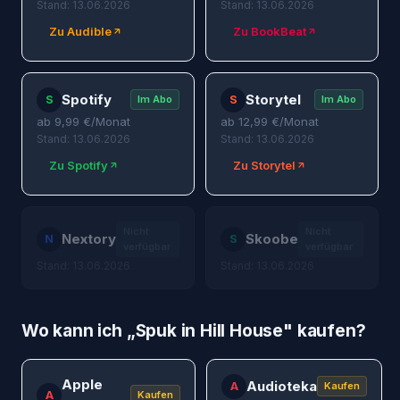
Stand: 13.06.2026
Stand: 13.06.2026
Zu Audible
Zu BookBeat
Spotify
Storytel
S
S
Im Abo
Im Abo
ab
9,99
€/Monat
ab
12,99
€/Monat
Stand: 13.06.2026
Stand: 13.06.2026
Zu Spotify
Zu Storytel
Nicht
Nicht
Nextory
Skoobe
N
S
verfügbar
verfügbar
Stand: 13.06.2026
Stand: 13.06.2026
Wo kann ich „
Spuk in Hill House
" kaufen?
Apple
Audioteka
A
Kaufen
A
Kaufen