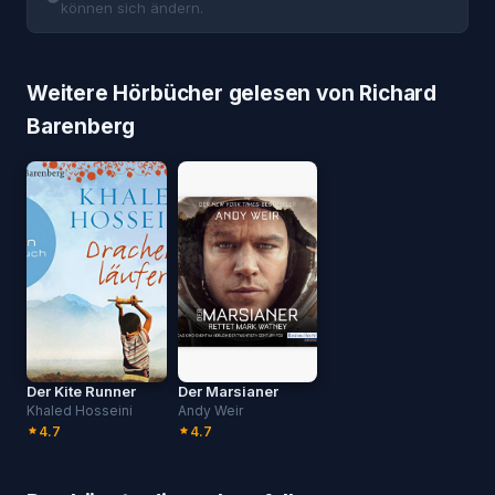
können sich ändern.
Weitere Hörbücher gelesen von Richard
Barenberg
Der Kite Runner
Der Marsianer
Khaled Hosseini
Andy Weir
4.7
4.7