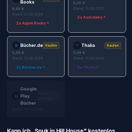
Books
6,00
€
6,99
€
Stand: 13.06.2026
Stand: 13.06.2026
Zu Audioteka
Zu Apple Books
Bücher.de
Thalia
B
T
Kaufen
Kaufen
5,99
€
5,99
€
Stand: 13.06.2026
Stand: 13.06.2026
Zu Bücher.de
Zu Thalia
Google
Nicht
Play
G
verfügbar
Bücher
Stand: 13.06.2026
Kann ich „
Spuk in Hill House
" kostenlos