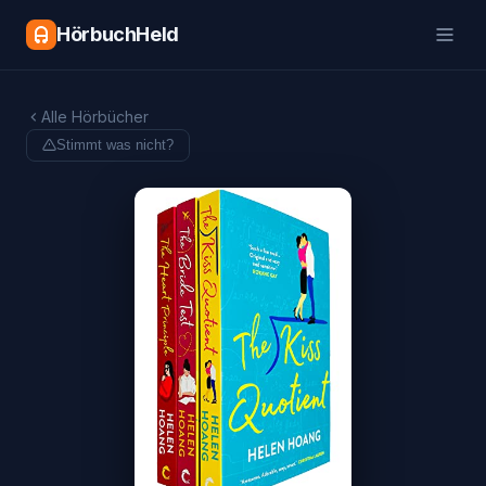
HörbuchHeld
Alle Hörbücher
Stimmt was nicht?