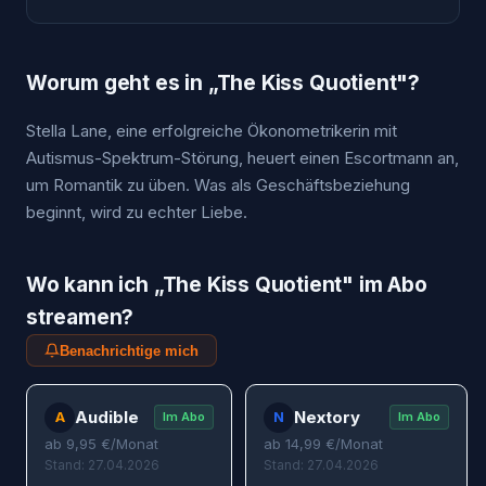
Worum geht es in „
The Kiss Quotient
"?
Stella Lane, eine erfolgreiche Ökonometrikerin mit
Autismus-Spektrum-Störung, heuert einen Escortmann an,
um Romantik zu üben. Was als Geschäftsbeziehung
beginnt, wird zu echter Liebe.
Wo kann ich „
The Kiss Quotient
" im Abo
streamen?
Benachrichtige mich
Audible
Nextory
A
N
Im Abo
Im Abo
ab
9,95
€/Monat
ab
14,99
€/Monat
Stand: 27.04.2026
Stand: 27.04.2026