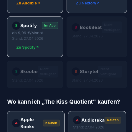
Zu Audible
Zu Nextory
Spotify
Nicht
S
Im Abo
BookBeat
B
verfügbar
ab
9,99
€/Monat
Stand: 27.04.2026
Stand: 27.04.2026
Zu Spotify
Nicht
Nicht
Skoobe
Storytel
S
S
verfügbar
verfügbar
Stand: 27.04.2026
Stand: 27.04.2026
Wo kann ich „
The Kiss Quotient
" kaufen?
Apple
Audioteka
A
Kaufen
A
Kaufen
Books
Stand: 27.04.2026