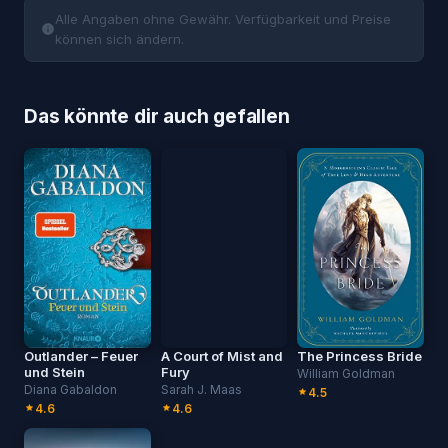
Alle Angaben ohne Gewähr. Verfügbarkeit und Preise
können sich ändern.
Das könnte dir auch gefallen
Outlander – Feuer
A Court of Mist and
The Princess Bride
und Stein
Fury
William Goldman
Diana Gabaldon
Sarah J. Maas
4.5
4.6
4.6