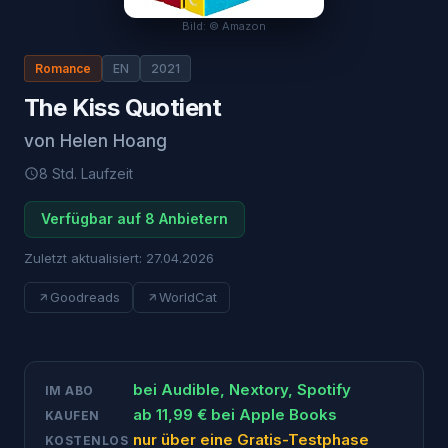
Bild: © Amazon
Romance
EN
2021
The Kiss Quotient
von
Helen Hoang
8 Std.
Laufzeit
Verfügbar auf 8 Anbietern
Zuletzt aktualisiert:
27.04.2026
Goodreads
WorldCat
bei
Audible, Nextory, Spotify
IM ABO
ab
11,99
€ bei
Apple Books
KAUFEN
nur über eine Gratis-Testphase
KOSTENLOS