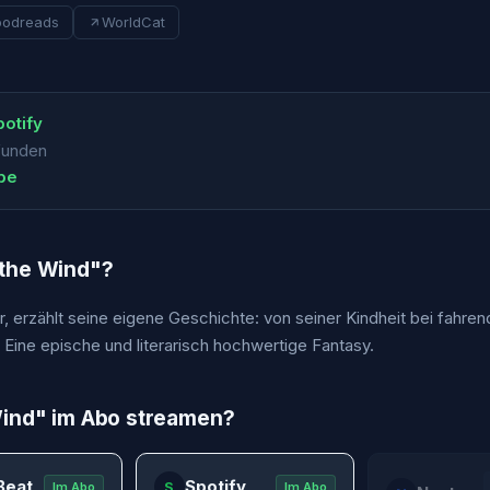
odreads
WorldCat
otify
funden
ube
the Wind
"?
 erzählt seine eigene Geschichte: von seiner Kindheit bei fahren
 Eine epische und literarisch hochwertige Fantasy.
Wind
" im Abo streamen?
Beat
Spotify
S
Im Abo
Im Abo