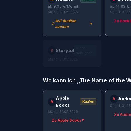
ab
9,95
€/Monat
ab
14,99
€/
Stand: 31.05.2026
Stand: 31.0
Auf Audible
Zu Book
suchen
Nicht
Storytel
S
verfügbar
Stand: 31.05.2026
Wo kann ich „
The Name of the 
Apple
Audio
A
A
Kaufen
Books
Stand: 31.0
Stand: 31.05.2026
Zu Audio
Zu Apple Books