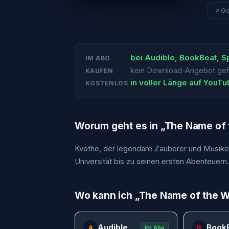
Go
bei
Audible, BookBeat, Sp
IM ABO
kein Download-Angebot ge
KAUFEN
in voller Länge auf YouT
KOSTENLOS
Worum geht es in „
The Name of 
Kvothe, der legendäre Zauberer und Musiker,
Universität bis zu seinen ersten Abenteuern.
Wo kann ich „
The Name of the 
Audible
Book
A
B
Im Abo