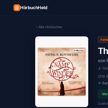
HörbuchHeld
Alle Hörbücher
Fant
Th
von
Ge
19 S
Ser
Ver
Zuletzt