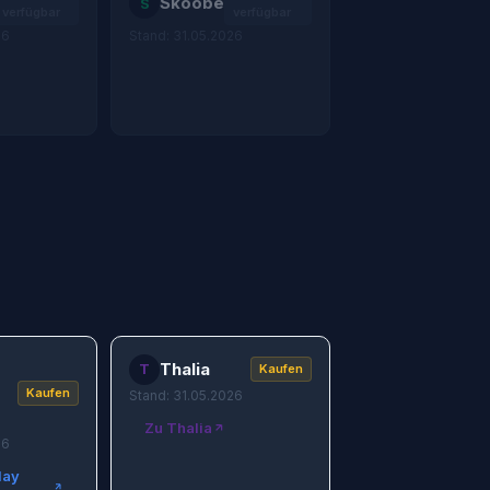
Skoobe
S
verfügbar
verfügbar
26
Stand: 31.05.2026
Thalia
T
Kaufen
Kaufen
Stand: 31.05.2026
Zu Thalia
26
lay