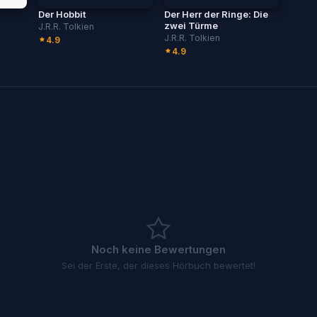
Der Hobbit
Der Herr der Ringe: Die
zwei Türme
J.R.R. Tolkien
J.R.R. Tolkien
4.9
4.9
Noch keine Bewertungen
Sei der Erste, der dieses Hörbuch bewertet!