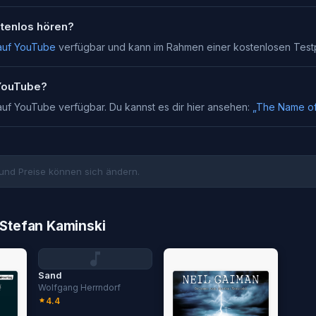
stenlos hören?
auf YouTube
verfügbar und kann im Rahmen einer kostenlosen Tes
 YouTube?
 auf YouTube verfügbar. Du kannst es dir hier ansehen:
„
The Name of
und Preise können sich ändern.
Stefan Kaminski
Sand
Wolfgang Herrndorf
4.4