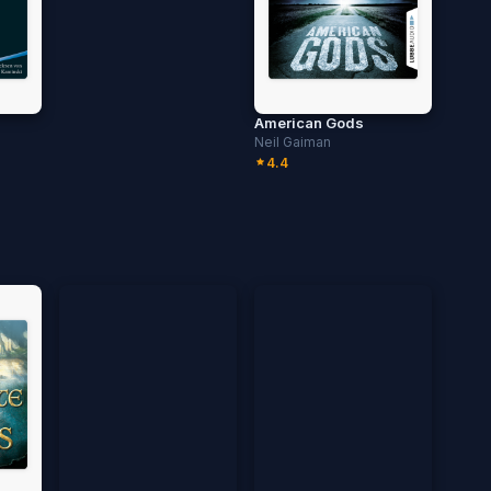
American Gods
Neil Gaiman
4.4