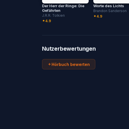
Der Herr der Ringe: Die
Worte des Lichts
Gefährten
Brandon Sanderson
J.R.R. Tolkien
4.9
4.9
Nutzerbewertungen
Hörbuch bewerten