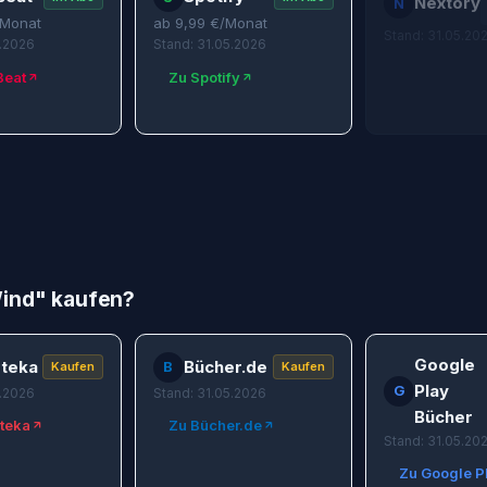
Nextory
N
Monat
ab
9,99
€/Monat
Stand: 31.05.20
5.2026
Stand: 31.05.2026
Beat
Zu Spotify
Wind
" kaufen?
Google
teka
Bücher.de
B
Kaufen
Kaufen
Play
G
5.2026
Stand: 31.05.2026
Bücher
teka
Zu Bücher.de
Stand: 31.05.20
Zu Google P