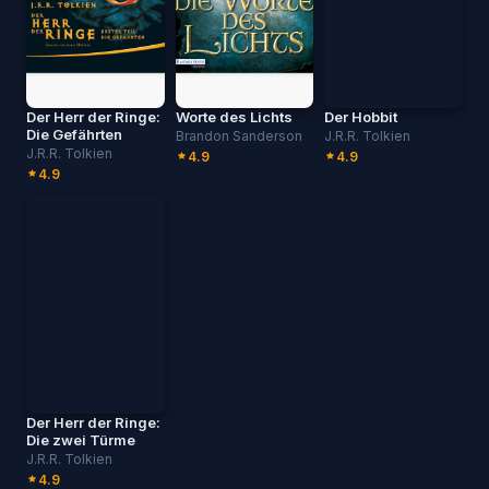
Der Herr der Ringe:
Worte des Lichts
Der Hobbit
Die Gefährten
Brandon Sanderson
J.R.R. Tolkien
J.R.R. Tolkien
4.9
4.9
4.9
Der Herr der Ringe:
Die zwei Türme
J.R.R. Tolkien
4.9