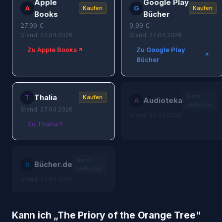
Apple
Google Play
A
G
Kaufen
Kaufen
Books
Bücher
27,99
€
9,99
€
Stand: 27.04.2026
Stand: 27.04.2026
Zu Apple Books
Zu Google Play
Bücher
Thalia
Nicht
T
Kaufen
Audioteka
A
verfügbar
Stand: 27.04.2026
Stand: 27.04.2026
Zu Thalia
Nicht
Bücher.de
B
verfügbar
Stand: 27.04.2026
Kann ich „
The Priory of the Orange Tree
"