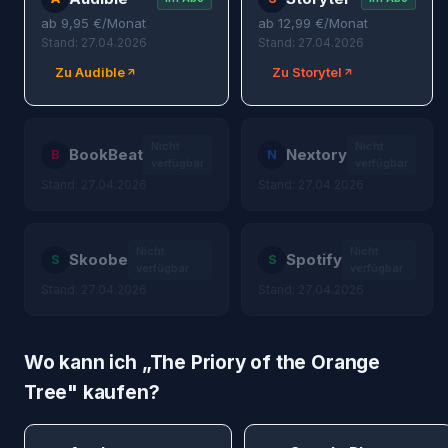
ab
9,95
€/Monat
ab
12,99
€/Monat
Stand: 27.04.2026
Stand: 27.04.2026
Zu Audible
Zu Storytel
Nicht
Nicht
BookBeat
Nextory
B
N
verfügbar
verfügbar
Stand: 27.04.2026
Stand: 27.04.2026
Nicht
Nicht
Skoobe
Spotify
S
S
verfügbar
verfügbar
Stand: 27.04.2026
Stand: 27.04.2026
Wo kann ich „
The Priory of the Orange
Tree
" kaufen?