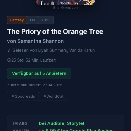
Bild: © Amazon
Fantasy
EN
2023
The Priory of the Orange Tree
von
Samantha Shannon
Gelesen von
Liyah Summers
,
Vanida Karun
25 Std. 52 Min.
Laufzeit
Verfügbar auf 5 Anbietern
Zuletzt aktualisiert:
27.04.2026
Goodreads
WorldCat
bei
Audible, Storytel
IM ABO
ab
9,99
€ bei
Google Play Bücher
KAUFEN