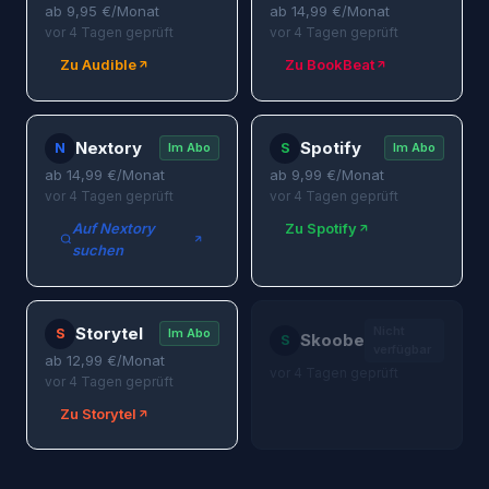
ab
9,95
€/Monat
ab
14,99
€/Monat
vor 4 Tagen geprüft
vor 4 Tagen geprüft
Zu Audible
Zu BookBeat
Nextory
Spotify
N
S
Im Abo
Im Abo
ab
14,99
€/Monat
ab
9,99
€/Monat
vor 4 Tagen geprüft
vor 4 Tagen geprüft
Auf Nextory
Zu Spotify
suchen
Storytel
Nicht
S
Im Abo
Skoobe
S
verfügbar
ab
12,99
€/Monat
vor 4 Tagen geprüft
vor 4 Tagen geprüft
Zu Storytel