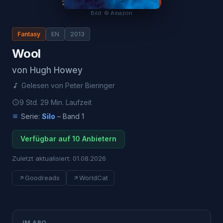
Bild: © Amazon
Fantasy
EN
2013
Wool
von
Hugh Howey
Gelesen von
Peter Bieringer
9 Std. 29 Min.
Laufzeit
Serie:
Silo
– Band
1
Verfügbar auf 10 Anbietern
Zuletzt aktualisiert:
01.08.2026
Goodreads
WorldCat
IM ABO