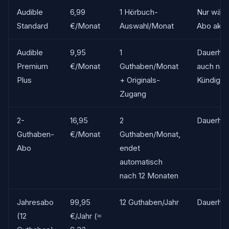
Audible
6,99
1 Hörbuch-
Nur wäh
Standard
€/Monat
Auswahl/Monat
Abo akti
Audible
9,95
1
Dauerhaf
Premium
€/Monat
Guthaben/Monat
auch nac
Plus
+ Originals-
Kündigu
Zugang
2-
16,95
2
Dauerhaf
Guthaben-
€/Monat
Guthaben/Monat,
Abo
endet
automatisch
nach 12 Monaten
Jahresabo
99,95
12 Guthaben/Jahr
Dauerhaf
(12
€/Jahr (≈