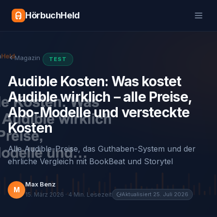
HörbuchHeld
Magazin
TEST
Audible Kosten: Was kostet
Audible wirklich – alle Preise,
Abo-Modelle und versteckte
Kosten
Alle Audible-Preise, das Guthaben-System und der
ehrliche Vergleich mit BookBeat und Storytel
Max Benz
M
15. März 2026 · 4 Min. Lesezeit
Aktualisiert 25. Juli 2026