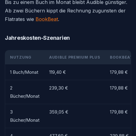
Bis zu einem Buch im Monat bleibt Audible günstiger.
Ab zwei Büchern kippt die Rechnung zugunsten der
Flatrates wie
BookBeat
.
Jahreskosten-Szenarien
NUTZUNG
AUDIBLE PREMIUM PLUS
BOOKBEAT 
1 Buch/Monat
119,40 €
179,88 €
2
239,30 €
179,88 €
Bücher/Monat
3
359,05 €
179,88 €
Bücher/Monat
4
477,60 €
239,88 €