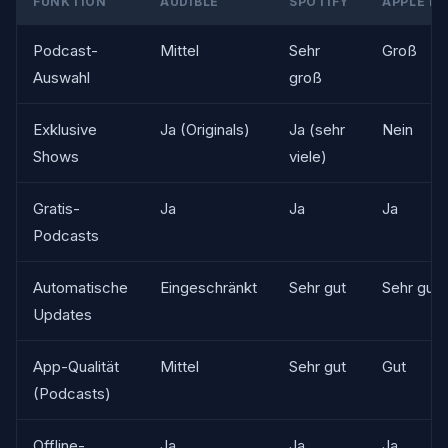
FUNKTION
AUDIBLE
SPOTIFY
APPLE P
Podcast-
Mittel
Sehr
Groß
Auswahl
groß
Exklusive
Ja (Originals)
Ja (sehr
Nein
Shows
viele)
Gratis-
Ja
Ja
Ja
Podcasts
Automatische
Eingeschränkt
Sehr gut
Sehr gut
Updates
App-Qualität
Mittel
Sehr gut
Gut
(Podcasts)
Offline-
Ja
Ja
Ja