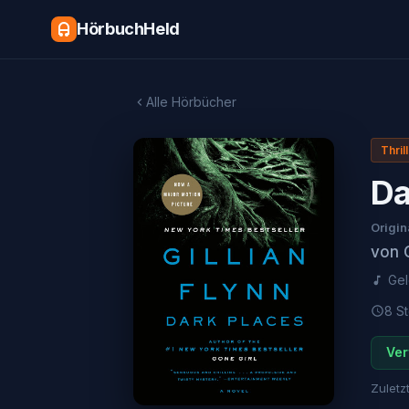
HörbuchHeld
Alle Hörbücher
Thril
Da
Origin
von
Ge
8 St
Ver
Zuletzt