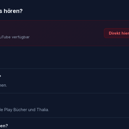
s hören?
Direkt hie
ouTube verfügbar
?
men.
e Play Bücher und Thalia.
ren?