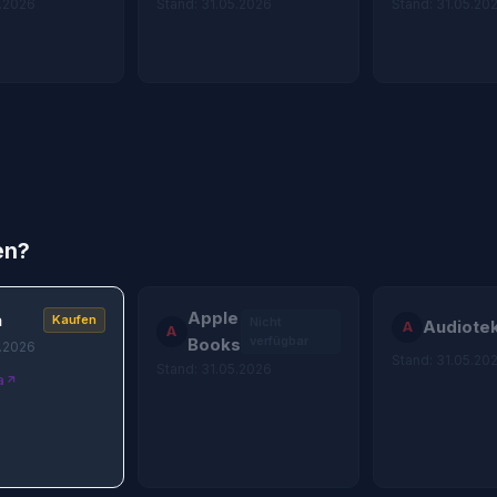
5.2026
Stand: 31.05.2026
Stand: 31.05.20
en?
Apple
a
Kaufen
Nicht
Audiote
A
A
verfügbar
Books
5.2026
Stand: 31.05.20
Stand: 31.05.2026
a