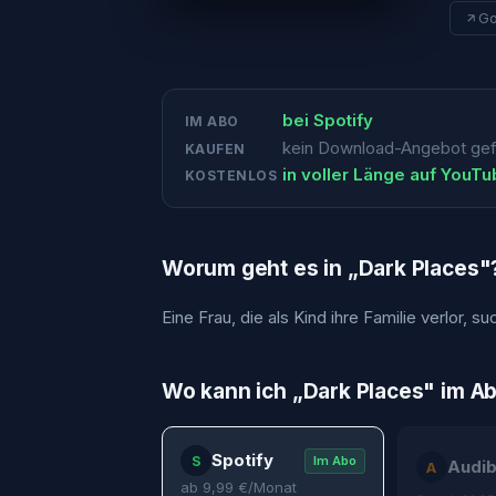
Go
bei
Spotify
IM ABO
kein Download-Angebot ge
KAUFEN
in voller Länge auf YouT
KOSTENLOS
Worum geht es in „
Dark Places
"
Eine Frau, die als Kind ihre Familie verlor, 
Wo kann ich „
Dark Places
" im A
Spotify
S
Im Abo
Audib
A
ab
9,99
€/Monat