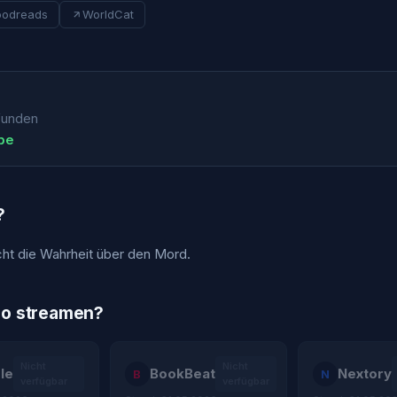
odreads
WorldCat
funden
ube
?
sucht die Wahrheit über den Mord.
bo streamen?
Nicht
Nicht
le
BookBeat
Nextory
B
N
verfügbar
verfügbar