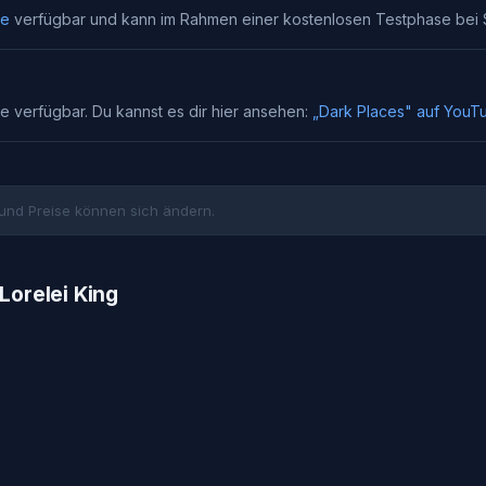
be
verfügbar und kann im Rahmen einer kostenlosen Testphase bei
be verfügbar. Du kannst es dir hier ansehen:
„
Dark Places
" auf YouT
und Preise können sich ändern.
Lorelei King