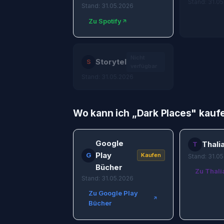
Stand: 31.0
Stand: 31.05.2026
Zu Spotify
Nicht
Storytel
S
verfügbar
Stand: 31.05.2026
Wo kann ich „
Dark Places
" kauf
Google
Thali
T
Play
G
Kaufen
Stand: 31.0
Bücher
Zu Thali
Stand: 31.05.2026
Zu Google Play
Bücher