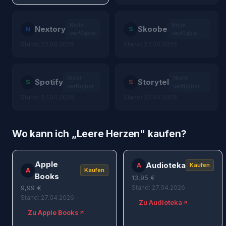
Nicht
Nicht
Nextory
Skoobe
N
S
verfügbar
verfügbar
Stand: 27.04.2026
Stand: 27.04.2026
Nicht
Nicht
Spotify
Storytel
S
S
verfügbar
verfügbar
Stand: 27.04.2026
Stand: 27.04.2026
Wo kann ich „
Leere Herzen
" kaufen?
Apple
Audioteka
A
Kaufen
A
Kaufen
Books
13,95
€
9,99
€
Stand: 27.04.2026
Stand: 27.04.2026
Zu Audioteka
Zu Apple Books