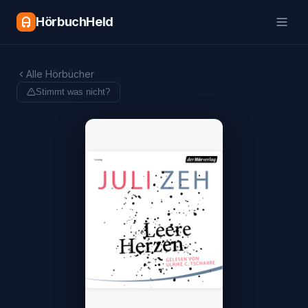
HörbuchHeld
Alle Hörbücher
Stimmt was nicht?