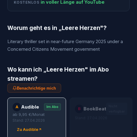
in voller Länge auf YouTube
KOSTENLOS
Worum geht es in „
Leere Herzen
"?
Literary thriller set in near-future Germany 2025 under a
Concerned Citizens Movement government
Wo kann ich „
Leere Herzen
" im Abo
streamen?
Benachrichtige mich
Audible
Nicht
A
Im Abo
BookBeat
B
verfügbar
ab
9,95
€/Monat
Stand: 27.04.2026
Stand: 27.04.2026
Zu Audible