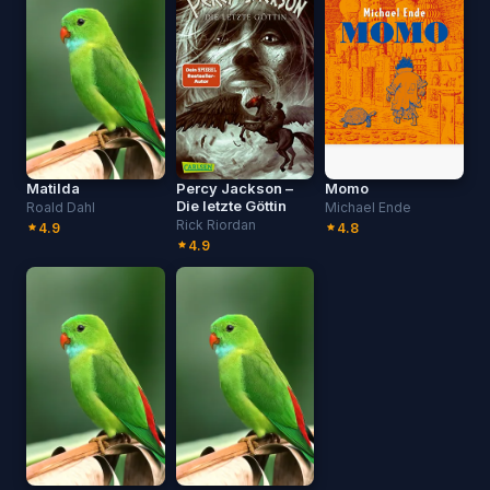
Matilda
Percy Jackson –
Momo
Die letzte Göttin
Roald Dahl
Michael Ende
Rick Riordan
4.9
4.8
4.9