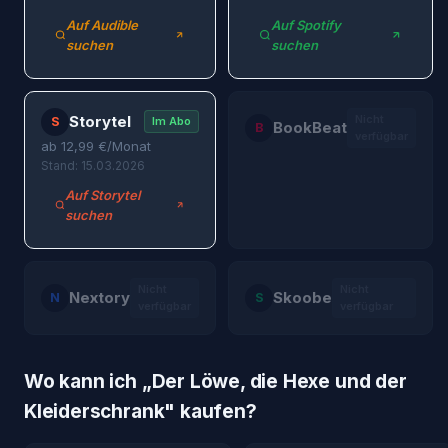
Auf Audible
Auf Spotify
suchen
suchen
Storytel
Nicht
S
Im Abo
BookBeat
B
verfügbar
ab
12,99
€/Monat
Stand: 15.03.2026
Auf Storytel
suchen
Nicht
Nicht
Nextory
Skoobe
N
S
verfügbar
verfügbar
Wo kann ich „
Der Löwe, die Hexe und der
Kleiderschrank
" kaufen?