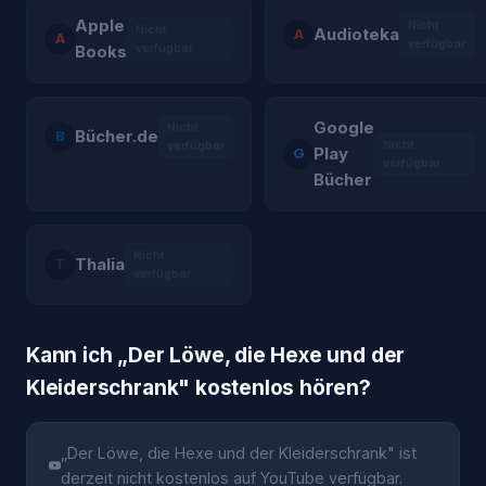
Apple
Nicht
Nicht
Audioteka
A
A
verfügbar
verfügbar
Books
Google
Nicht
Bücher.de
B
Nicht
verfügbar
Play
G
verfügbar
Bücher
Nicht
Thalia
T
verfügbar
Kann ich „
Der Löwe, die Hexe und der
Kleiderschrank
" kostenlos hören?
„
Der Löwe, die Hexe und der Kleiderschrank
" ist
derzeit nicht kostenlos auf YouTube verfügbar.