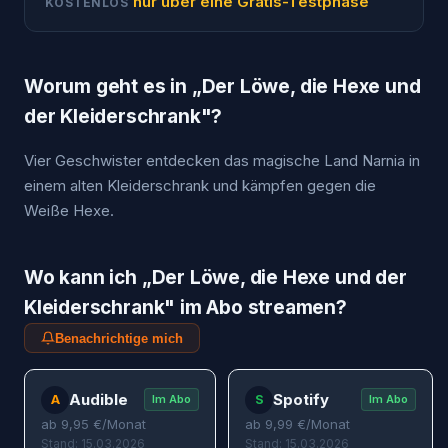
nur über eine Gratis-Testphase
KOSTENLOS
Worum geht es in „
Der Löwe, die Hexe und
der Kleiderschrank
"?
Vier Geschwister entdecken das magische Land Narnia in
einem alten Kleiderschrank und kämpfen gegen die
Weiße Hexe.
Wo kann ich „
Der Löwe, die Hexe und der
Kleiderschrank
" im Abo streamen?
Benachrichtige mich
Audible
Spotify
A
S
Im Abo
Im Abo
ab
9,95
€/Monat
ab
9,99
€/Monat
Stand: 15.03.2026
Stand: 15.03.2026