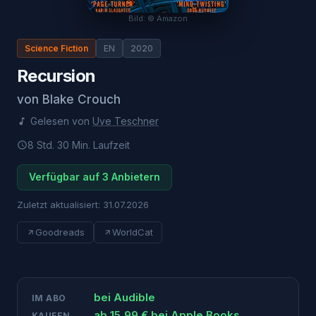
Bild: © Amazon
Science Fiction
EN
2020
Recursion
von
Blake Crouch
Gelesen von
Uve Teschner
8 Std. 30 Min.
Laufzeit
Verfügbar auf 3 Anbietern
Zuletzt aktualisiert:
31.07.2026
Goodreads
WorldCat
bei
Audible
IM ABO
ab
15,99
€ bei
Apple Books
KAUFEN