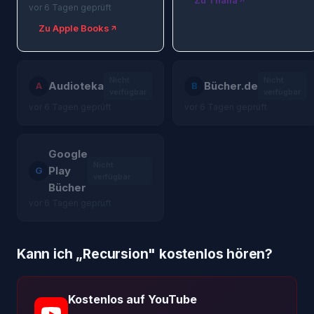
Zu Thalia
vor 6 Tagen geprüft
Zu Apple Books
Nicht
Nicht
Audioteka
Bücher.de
A
B
verfügbar
verfügbar
vor 6 Tagen geprüft
vor 6 Tagen geprüft
Google
Nicht
Play
G
verfügbar
Bücher
vor 6 Tagen geprüft
Kann ich „
Recursion
" kostenlos hören?
Kostenlos auf YouTube