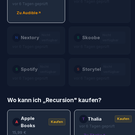
vor 6 Tagen geprüft
vor 6 Tagen geprüft
Zu Audible
Nicht
Nicht
Nextory
Skoobe
N
S
verfügbar
verfügbar
vor 6 Tagen geprüft
vor 6 Tagen geprüft
Nicht
Nicht
Spotify
Storytel
S
S
verfügbar
verfügbar
vor 6 Tagen geprüft
vor 6 Tagen geprüft
Wo kann ich „
Recursion
" kaufen?
Apple
Thalia
T
Kaufen
A
Kaufen
Books
vor 6 Tagen geprüft
15,99
€