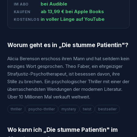
bei
Audible
IM ABO
ab
13,99
€ bei
Apple Books
KAUFEN
in voller Länge auf YouTube
KOSTENLOS
Worum geht es in „
Die stumme Patientin
"?
Alicia Berenson erschoss ihren Mann und hat seitdem kein
einziges Wort gesprochen. Theo Faber, ein ehrgeiziger
Strafjustiz-Psychotherapeut, ist besessen davon, ihre
Stille zu brechen. Ein psychologischer Thriller mit einer der
überraschendsten Wendungen der modernen Literatur.
Über 10 Millionen Mal verkauft weltweit.
thriller
psycho-thriller
mystery
twist
bestseller
Wo kann ich „
Die stumme Patientin
" im