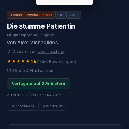
Thriller / Psycho-Thriller
DE
2019
Die stumme Patientin
Originalsprache:
Englisch
von
Alex Michaelides
Gelesen von
Uve Teschner
4.5
(
14.6k
Bewertungen)
9 Std. 30 Min.
Laufzeit
Verfügbar auf 2 Anbietern
Zuletzt aktualisiert:
27.04.2026
Goodreads
WorldCat