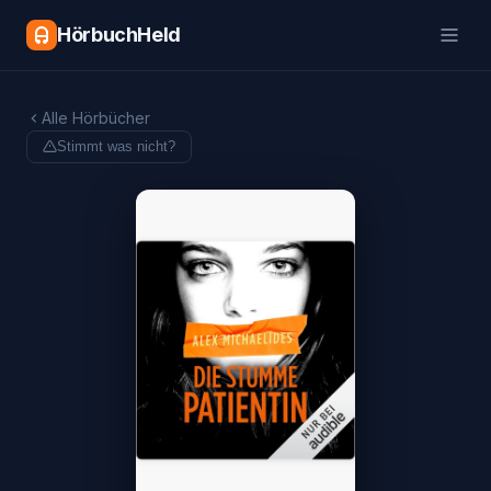
HörbuchHeld
Alle Hörbücher
Stimmt was nicht?