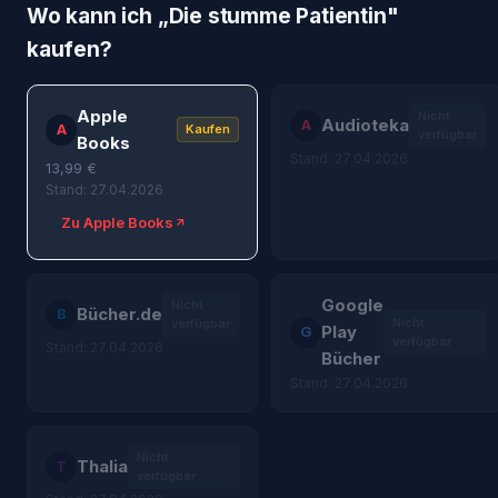
Wo kann ich „
Die stumme Patientin
"
kaufen?
Apple
Nicht
Audioteka
A
A
Kaufen
verfügbar
Books
Stand: 27.04.2026
13,99
€
Stand: 27.04.2026
Zu Apple Books
Google
Nicht
Bücher.de
B
Nicht
verfügbar
Play
G
verfügbar
Stand: 27.04.2026
Bücher
Stand: 27.04.2026
Nicht
Thalia
T
verfügbar